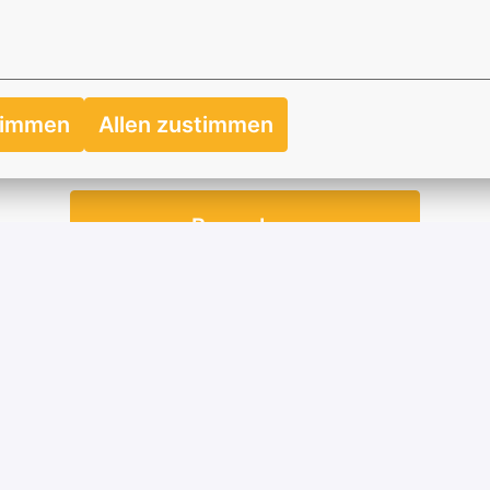
timmen
Allen zustimmen
Bewerben
oder
Apply with Indeed
nicht verfügbar
Cookies aktualisieren