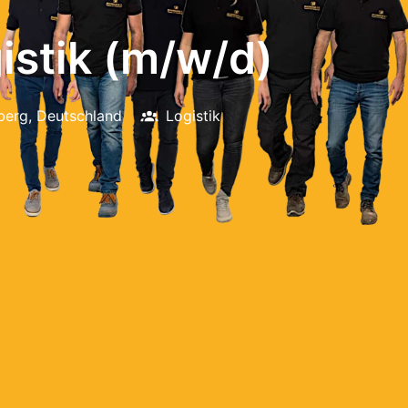
istik (m/w/d)
berg
,
Deutschland
Logistik