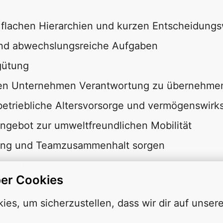
it flachen Hierarchien und kurzen Entscheidun
 und abwechslungsreiche Aufgaben
gütung
en Unternehmen Verantwortung zu übernehmen 
 betriebliche Altersvorsorge und vermögenswir
ngebot zur umweltfreundlichen Mobilität
lung und Teamzusammenhalt sorgen
 wie Urlaubs- und Weihnachtsgeld
er Cookies
llzeit (40 Std./Woche, Montag bis Freitag, kein
es, um sicherzustellen, dass wir dir auf unsere